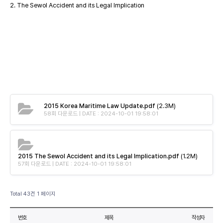
2. The Sewol Accident and its Legal Implication
2015 Korea Maritime Law Update.pdf
(2.3M)
58회 다운로드 | DATE : 2024-10-01 19:58:01
2015 The Sewol Accident and its Legal Implication.pdf
(1.2M)
57회 다운로드 | DATE : 2024-10-01 19:58:01
Total 43건
1 페이지
번호
제목
작성자