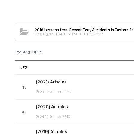
2016 Lessons from Recent Ferry Accidents in Eastern As
58회 다운로드 | DATE : 2024-10-01 19:58:37
Total 43건
1 페이지
번호
(2021) Articles
43
24.10.01
2295
(2020) Articles
42
24.10.01
2310
(2019) Articles