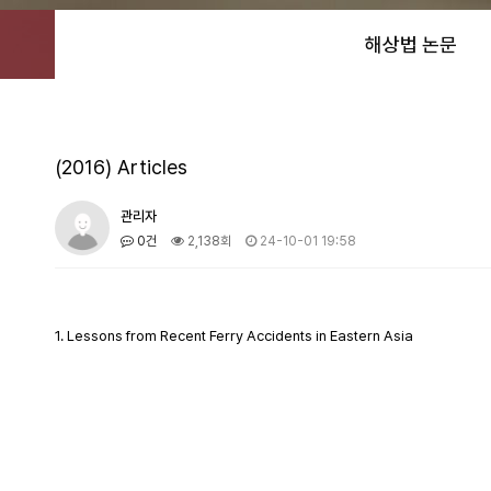
해상법 논문
(2016) Articles
관리자
0건
2,138회
24-10-01 19:58
1. Lessons from Recent Ferry Accidents in Eastern Asia