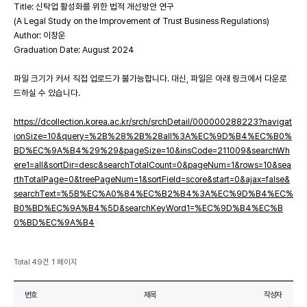
Title: 신탁업 활성화를 위한 법적 개선방안 연구
(A Legal Study on the Improvement of Trust Business Regulations)
Author: 이창운
Graduation Date: August 2024
파일 크기가 커서 직접 업로드가 불가능합니다. 대신, 파일은 아래 링크에서 다운로
드하실 수 있습니다.
https://dcollection.korea.ac.kr/srch/srchDetail/000000288223?navigat
ionSize=10&query=%2B%28%2B%28all%3A%EC%9D%B4%EC%B0%
BD%EC%9A%B4%29%29&pageSize=10&insCode=211009&searchWh
ere1=all&sortDir=desc&searchTotalCount=0&pageNum=1&rows=10&sea
rthTotalPage=0&treePageNum=1&sortField=score&start=0&ajax=false&
searchText=%5B%EC%A0%84%EC%B2%B4%3A%EC%9D%B4%EC%
B0%BD%EC%9A%B4%5D&searchKeyWord1=%EC%9D%B4%EC%B
0%BD%EC%9A%B4
Total 49건
1 페이지
번호
제목
작성자