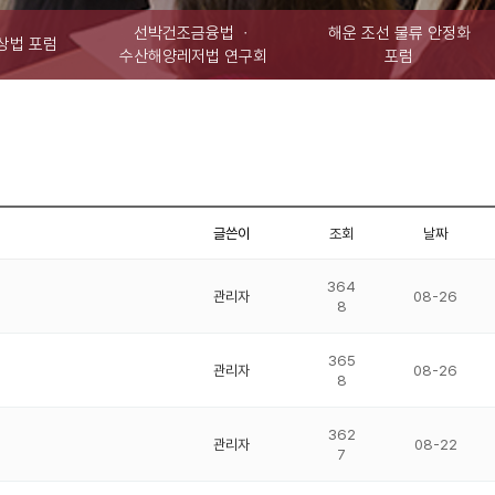
선박건조금융법 ㆍ
해운 조선 물류 안정화
상법 포럼
수산해양레저법 연구회
포럼
글쓴이
조회
날짜
364
관리자
08-26
8
365
관리자
08-26
8
362
관리자
08-22
7