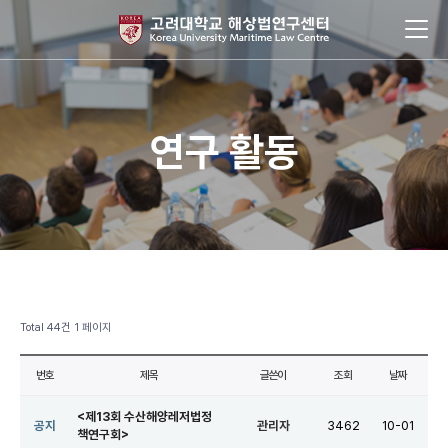
연구 활동
Total 44건
1 페이지
번호
제목
글쓴이
조회
날짜
<제13회 수산해양레저법정
공지
관리자
3462
10-01
책연구회>