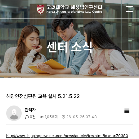
센터 소식
해양안전심판원 교육 실시 5.21.5.22
관리자
0건
1,056회
26-05-26 07:48
http://www.shippingnewsnet.com/news/articleView.html?idxno=70380