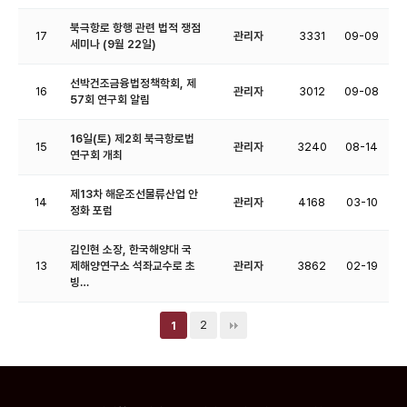
북극항로 항행 관련 법적 쟁점
17
관리자
3331
09-09
세미나 (9월 22일)
선박건조금융법정책학회, 제
16
관리자
3012
09-08
57회 연구회 알림
16일(토) 제2회 북극항로법
15
관리자
3240
08-14
연구회 개최
제13차 해운조선물류산업 안
14
관리자
4168
03-10
정화 포럼
김인현 소장, 한국해양대 국
13
제해양연구소 석좌교수로 초
관리자
3862
02-19
빙…
2
1