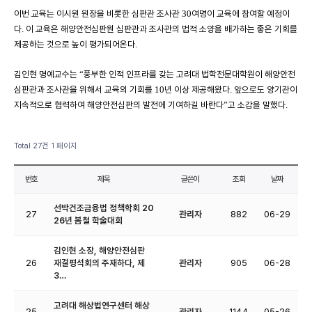
이번 교육는 이시원 원장을 비롯한 심판관 조사관
여명이 교육에 참여할 예정이
30
다
이 교육은 해양안전심판원 심판관과 조사관의 법적 소양을 배가하는 좋은 기회를
.
제공하는 것으로 높이 평가되어온다
.
김인현 명예교수는
풍부한 인적 인프라를 갖는 고려대 법학전문대학원이 해양안전
“
심판관과 조사관을 위해서 교육의 기회를
년 이상 제공해왔다
앞으로도 양기관이
10
.
지속적으로 협력하여 해양안전심판의 발전에 기여하길 바란다
고 소감을 말했다
”
.
Total 27건
1 페이지
번호
제목
글쓴이
조회
날짜
선박건조금융법 정책학회 20
27
관리자
882
06-29
26년 봄철 학술대회
김인현 소장, 해양안전심판
26
재결평석회의 주재하다, 제
관리자
905
06-28
3…
고려대 해상법연구센터 해상
25
관리자
1144
05-26