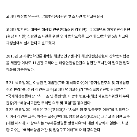
고려대 해상법 연구센터
해양안전심판관 및 조사관 법학교육실시
,
고려대 법학전문대학원 해상법 연구센터
소장 김인현
는
년도 해양안전심판원
(
)
2026
원장 이시원
심판관 조사관을 위한 연례 법학교육을 고려대
법학관
층 최고위
(
)
CJ
5
과정실에서 실시한다고 발표했다
.
년 고려대법학전문대학원 해상법연구센터와 해양안전심판원이 산학협력협정
2015
을 체결한 이래로
년간 고려대는 해양안전심판원의 심판관 조사관이 필요한 법학
11
강좌를 제공해왔다
.
목요일에는 이동원 전대법관
고려대 석좌교수
이
증거심판주의 및 자유심증
5.21.
(
)
“
주의 판례
를
선장 김인현 교수
고려대 명예교수
가
해상교통안전법 판례분석
”
,
(
)
“
”
국제해상충돌예방규칙 구조 및 동향
을
이광후 변호사
해심 재결평석위원회 부위
“
”
,
(
원장
가
해양사고관련 주체별 의무 및 책임
을 강의한다
)
“
”
.
금요일에는 류경은 교수
고려대
가
사실인정 및 입증구조 이해
를 강의한다
5.22.
(
)
“
”
.
이어서 김인현 교수
이석우 교수
인하대
양희철 소장
그리고 최정환 교수
,
(
),
(KIOST)
대련 해사대
가 참여하는
무해통항권등 항행자유
에 대한 좌담회가 열린다
최정
(
)
“
”
.
환 교수는
국제해양법 개관 및 법령구조이해
에 대해 강의한다
“
”
.